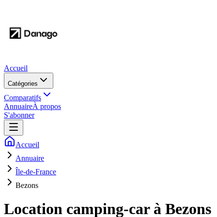
Accueil
Catégories
Comparatifs
Annuaire
À propos
S'abonner
Accueil
Annuaire
Île-de-France
Bezons
Location camping-car à
Bezons