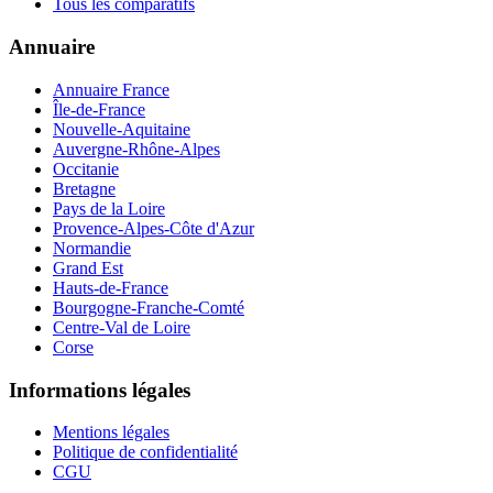
Tous les comparatifs
Annuaire
Annuaire France
Île-de-France
Nouvelle-Aquitaine
Auvergne-Rhône-Alpes
Occitanie
Bretagne
Pays de la Loire
Provence-Alpes-Côte d'Azur
Normandie
Grand Est
Hauts-de-France
Bourgogne-Franche-Comté
Centre-Val de Loire
Corse
Informations légales
Mentions légales
Politique de confidentialité
CGU