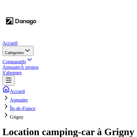
Accueil
Catégories
Comparatifs
Annuaire
À propos
S'abonner
Accueil
Annuaire
Île-de-France
Grigny
Location camping-car à
Grigny