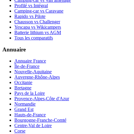
Camping-car vs Van aménagé
Profilé vs Intégral
Camping-car vs Caravane
Rapido vs Pilote
Chausson vs Challenger
Yescapa vs Wikicampers
Batterie lithium vs AGM
Tous les comparatifs
Annuaire
Annuaire France
Île-de-France
Nouvelle-Aquitaine
Auvergne-Rhône-Alpes
Occitanie
Bretagne
Pays de la Loire
Provence-Alpes-Côte d'Azur
Normandie
Grand Est
Hauts-de-France
Bourgogne-Franche-Comté
Centre-Val de Loire
Corse