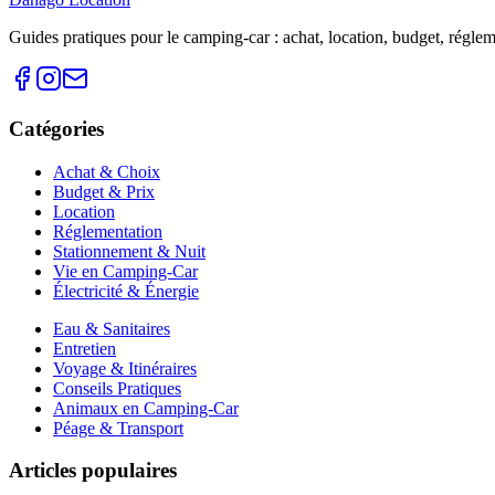
Guides pratiques pour le camping-car : achat, location, budget, réglemen
Catégories
Achat & Choix
Budget & Prix
Location
Réglementation
Stationnement & Nuit
Vie en Camping-Car
Électricité & Énergie
Eau & Sanitaires
Entretien
Voyage & Itinéraires
Conseils Pratiques
Animaux en Camping-Car
Péage & Transport
Articles populaires