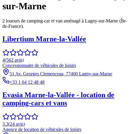
sur-Marne
2
loueur
s
de camping-car et van aménagé à
Lagny-sur-Marne
(
Île-
de-France
).
Libertium Marne-la-Vallée
4
(
562
avis)
Concessionnaire de véhicules de loisirs
51 Av. Georges Clemenceau, 77400 Lagny-sur-Marne
+33 1 64 12 48 48
Evasia Marne-la-Vallée - location de
camping-cars et vans
3.3
(
24
avis)
Agence de location de véhicules de loisirs