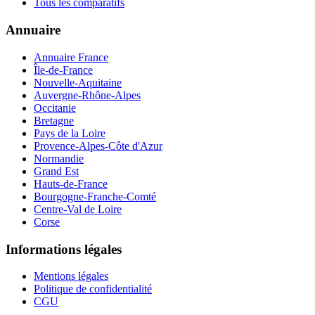
Tous les comparatifs
Annuaire
Annuaire France
Île-de-France
Nouvelle-Aquitaine
Auvergne-Rhône-Alpes
Occitanie
Bretagne
Pays de la Loire
Provence-Alpes-Côte d'Azur
Normandie
Grand Est
Hauts-de-France
Bourgogne-Franche-Comté
Centre-Val de Loire
Corse
Informations légales
Mentions légales
Politique de confidentialité
CGU