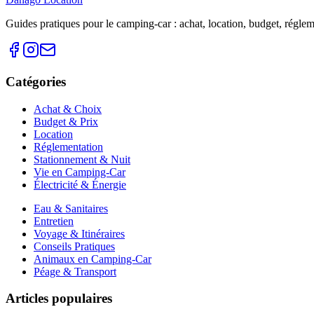
Guides pratiques pour le camping-car : achat, location, budget, réglemen
Catégories
Achat & Choix
Budget & Prix
Location
Réglementation
Stationnement & Nuit
Vie en Camping-Car
Électricité & Énergie
Eau & Sanitaires
Entretien
Voyage & Itinéraires
Conseils Pratiques
Animaux en Camping-Car
Péage & Transport
Articles populaires