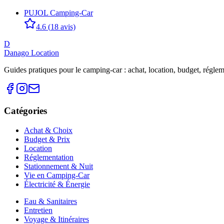
PUJOL Camping-Car
4.6
(
18
avis)
D
Danago Location
Guides pratiques pour le camping-car : achat, location, budget, réglemen
Catégories
Achat & Choix
Budget & Prix
Location
Réglementation
Stationnement & Nuit
Vie en Camping-Car
Électricité & Énergie
Eau & Sanitaires
Entretien
Voyage & Itinéraires