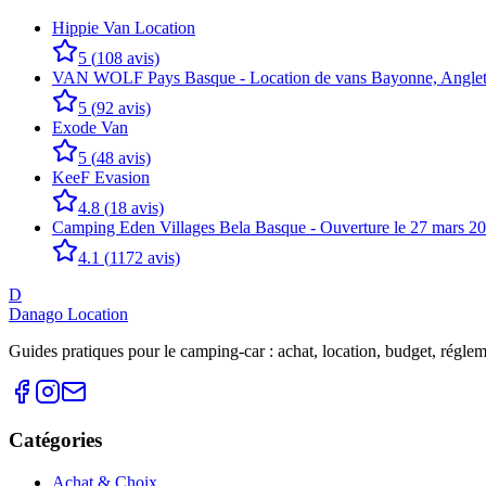
Hippie Van Location
5
(
108
avis)
VAN WOLF Pays Basque - Location de vans Bayonne, Anglet, 
5
(
92
avis)
Exode Van
5
(
48
avis)
KeeF Evasion
4.8
(
18
avis)
Camping Eden Villages Bela Basque - Ouverture le 27 mars 2
4.1
(
1172
avis)
D
Danago Location
Guides pratiques pour le camping-car : achat, location, budget, réglemen
Catégories
Achat & Choix