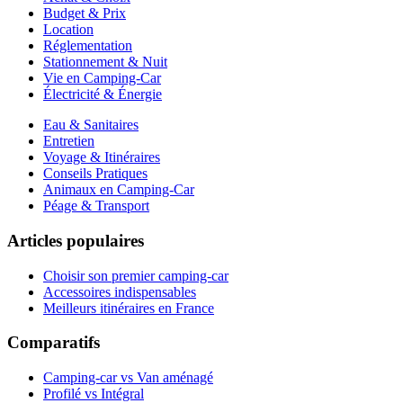
Budget & Prix
Location
Réglementation
Stationnement & Nuit
Vie en Camping-Car
Électricité & Énergie
Eau & Sanitaires
Entretien
Voyage & Itinéraires
Conseils Pratiques
Animaux en Camping-Car
Péage & Transport
Articles populaires
Choisir son premier camping-car
Accessoires indispensables
Meilleurs itinéraires en France
Comparatifs
Camping-car vs Van aménagé
Profilé vs Intégral