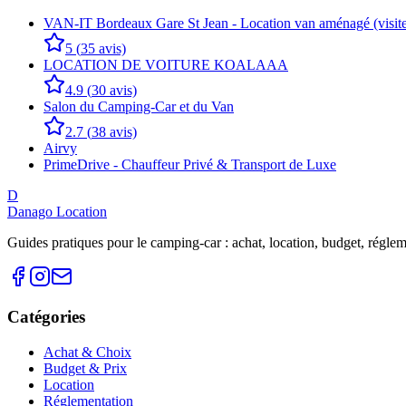
VAN-IT Bordeaux Gare St Jean - Location van aménagé (visite
5
(
35
avis)
LOCATION DE VOITURE KOALAAA
4.9
(
30
avis)
Salon du Camping-Car et du Van
2.7
(
38
avis)
Airvy
PrimeDrive - Chauffeur Privé & Transport de Luxe
D
Danago Location
Guides pratiques pour le camping-car : achat, location, budget, réglemen
Catégories
Achat & Choix
Budget & Prix
Location
Réglementation