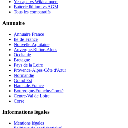
Yescapa vs Wikicampers
Batterie lithium vs AGM
Tous les comparatifs
Annuaire
Annuaire France
Île-de-France
Nouvelle-Aquitaine
Auvergne-Rhône-Alpes
Occitanie
Bretagne
Pays de la Loire
Provence-Alpes-Côte d'Azur
Normandie
Grand Est
Hauts-de-France
Bourgogne-Franche-Comté
Centre-Val de Loire
Corse
Informations légales
Mentions légales