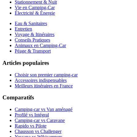
Stationnement & Nuit
Vie en Camping-Car
Électricité & Énergie
Eau & Sanitaires
Entretien
Voyage & Itinéraires
Conseils Pratiques
Animaux en Camping-Car
Péage & Transport
Articles populaires
Choisir son premier camping-car
Accessoires indispensables
Meilleurs itinéraires en France
Comparatifs
Camping-car vs Van aménagé
Profilé vs Intégral
Camping-car vs Caravane
Rapido vs Pilote
Chausson vs Challenger
Yescapa vs Wikicampers