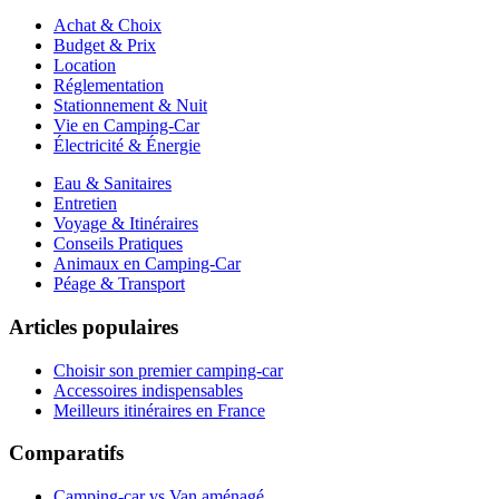
Achat & Choix
Budget & Prix
Location
Réglementation
Stationnement & Nuit
Vie en Camping-Car
Électricité & Énergie
Eau & Sanitaires
Entretien
Voyage & Itinéraires
Conseils Pratiques
Animaux en Camping-Car
Péage & Transport
Articles populaires
Choisir son premier camping-car
Accessoires indispensables
Meilleurs itinéraires en France
Comparatifs
Camping-car vs Van aménagé