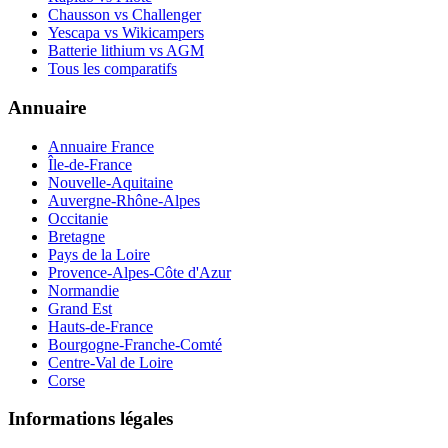
Chausson vs Challenger
Yescapa vs Wikicampers
Batterie lithium vs AGM
Tous les comparatifs
Annuaire
Annuaire France
Île-de-France
Nouvelle-Aquitaine
Auvergne-Rhône-Alpes
Occitanie
Bretagne
Pays de la Loire
Provence-Alpes-Côte d'Azur
Normandie
Grand Est
Hauts-de-France
Bourgogne-Franche-Comté
Centre-Val de Loire
Corse
Informations légales