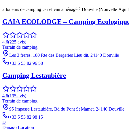
2
loueur
s
de camping-car et van aménagé à
Douville
(
Nouvelle-Aquit
GAIA ECOLODGE – Camping Ecologique Nat
4.6
(
225
avis)
Terrain de camping
Les 3 freres, 180 Rte des Bergeries Lieu dit, 24140 Douville
+33 5 53 82 96 58
Camping Lestaubière
4.6
(
195
avis)
Terrain de camping
95 Impasse Lestaubière, Bd du Pont St Mamet, 24140 Douville
+33 5 53 82 98 15
D
Danago Location