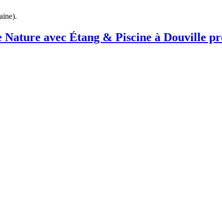
aine
).
ure avec Étang & Piscine à Douville pré