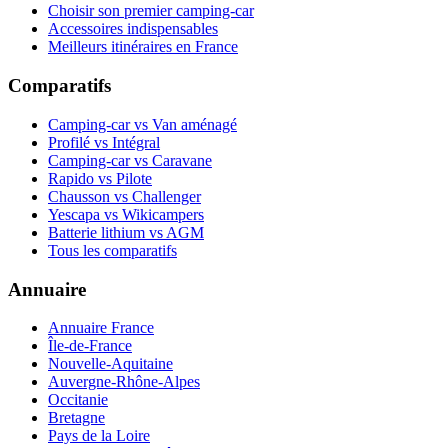
Choisir son premier camping-car
Accessoires indispensables
Meilleurs itinéraires en France
Comparatifs
Camping-car vs Van aménagé
Profilé vs Intégral
Camping-car vs Caravane
Rapido vs Pilote
Chausson vs Challenger
Yescapa vs Wikicampers
Batterie lithium vs AGM
Tous les comparatifs
Annuaire
Annuaire France
Île-de-France
Nouvelle-Aquitaine
Auvergne-Rhône-Alpes
Occitanie
Bretagne
Pays de la Loire