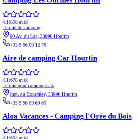
Camping Les Ourmes Hourtin
4.1
(
808
avis)
Terrain de camping
90 Av. du Lac, 33990 Hourtin
+33 5 56 09 12 76
Aire de camping Car Hourtin
4.1
(
678
avis)
Terrain pour camping-cars
Imp. du Bourdiley, 33990 Hourtin
+33 5 56 09 69 60
Aloa Vacances - Camping l'Orée du Bois
4.1
(
604
avis)