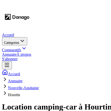
Accueil
Catégories
Comparatifs
Annuaire
À propos
S'abonner
Accueil
Annuaire
Nouvelle-Aquitaine
Hourtin
Location camping-car à
Hourti