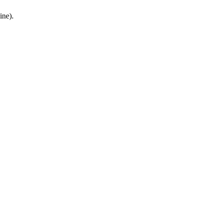
ine
).