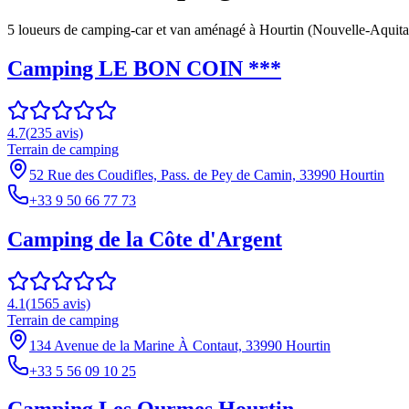
5
loueur
s
de camping-car et van aménagé à
Hourtin
(
Nouvelle-Aquita
Camping LE BON COIN ***
4.7
(
235
avis)
Terrain de camping
52 Rue des Coudifles, Pass. de Pey de Camin, 33990 Hourtin
+33 9 50 66 77 73
Camping de la Côte d'Argent
4.1
(
1565
avis)
Terrain de camping
134 Avenue de la Marine À Contaut, 33990 Hourtin
+33 5 56 09 10 25