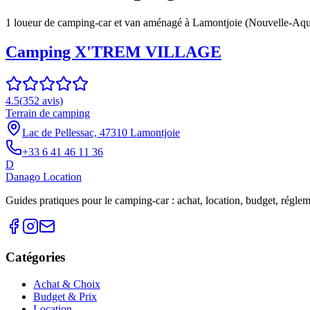
1
loueur
de camping-car et van aménagé à
Lamontjoie
(
Nouvelle-Aqu
Camping X'TREM VILLAGE
4.5
(
352
avis)
Terrain de camping
Lac de Pellessac, 47310 Lamontjoie
+33 6 41 46 11 36
D
Danago Location
Guides pratiques pour le camping-car : achat, location, budget, réglemen
Catégories
Achat & Choix
Budget & Prix
Location