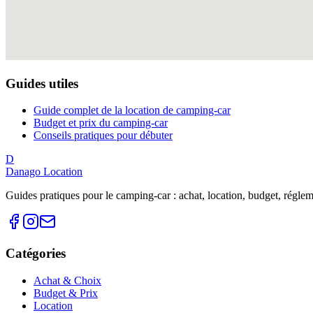
Guides utiles
Guide complet de la location de camping-car
Budget et prix du camping-car
Conseils pratiques pour débuter
D
Danago Location
Guides pratiques pour le camping-car : achat, location, budget, réglemen
Catégories
Achat & Choix
Budget & Prix
Location