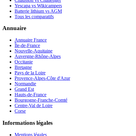
Chausson vs Challenger
Yescapa vs Wikicampers
Batterie lithium vs AGM
Tous les comparatifs
Annuaire
Annuaire France
Île-de-France
Nouvelle-Aquitaine
Auvergne-Rhône-Alpes
Occitanie
Bretagne
Pays de la Loire
Provence-Alpes-Côte d'Azur
Normandie
Grand Est
Hauts-de-France
Bourgogne-Franche-Comté
Centre-Val de Loire
Corse
Informations légales
Mentions légales