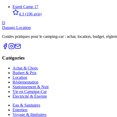
Esprit Camp 17
4.3
(
196
avis)
D
Danago Location
Guides pratiques pour le camping-car : achat, location, budget, réglemen
Catégories
Achat & Choix
Budget & Prix
Location
Réglementation
Stationnement & Nuit
Vie en Camping-Car
Électricité & Énergie
Eau & Sanitaires
Entretien
Voyage & Itinéraires