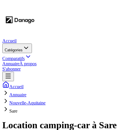
Accueil
Catégories
Comparatifs
Annuaire
À propos
S'abonner
Accueil
Annuaire
Nouvelle-Aquitaine
Sare
Location camping-car à
Sare