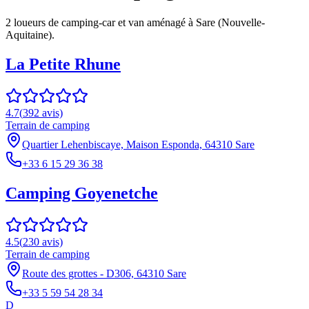
2
loueur
s
de camping-car et van aménagé à
Sare
(
Nouvelle-
Aquitaine
).
La Petite Rhune
4.7
(
392
avis)
Terrain de camping
Quartier Lehenbiscaye, Maison Esponda, 64310 Sare
+33 6 15 29 36 38
Camping Goyenetche
4.5
(
230
avis)
Terrain de camping
Route des grottes - D306, 64310 Sare
+33 5 59 54 28 34
D