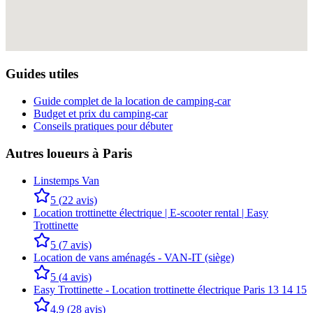
Guides utiles
Guide complet de la location de camping-car
Budget et prix du camping-car
Conseils pratiques pour débuter
Autres loueurs à
Paris
Linstemps Van
5
(
22
avis)
Location trottinette électrique | E-scooter rental | Easy
Trottinette
5
(
7
avis)
Location de vans aménagés - VAN-IT (siège)
5
(
4
avis)
Easy Trottinette - Location trottinette électrique Paris 13 14 15
4.9
(
28
avis)