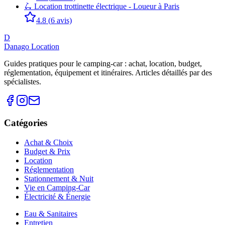
🛴​ Location trottinette électrique - Loueur à Paris
4.8
(
6
avis)
D
Danago Location
Guides pratiques pour le camping-car : achat, location, budget,
réglementation, équipement et itinéraires. Articles détaillés par des
spécialistes.
Catégories
Achat & Choix
Budget & Prix
Location
Réglementation
Stationnement & Nuit
Vie en Camping-Car
Électricité & Énergie
Eau & Sanitaires
Entretien