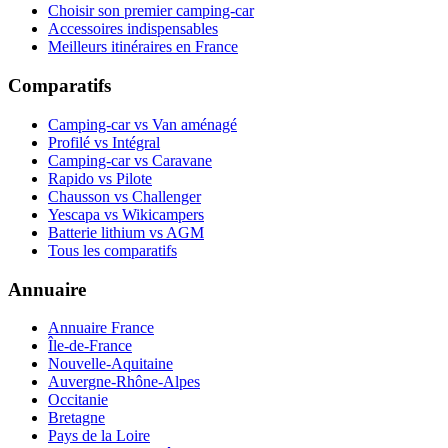
Choisir son premier camping-car
Accessoires indispensables
Meilleurs itinéraires en France
Comparatifs
Camping-car vs Van aménagé
Profilé vs Intégral
Camping-car vs Caravane
Rapido vs Pilote
Chausson vs Challenger
Yescapa vs Wikicampers
Batterie lithium vs AGM
Tous les comparatifs
Annuaire
Annuaire France
Île-de-France
Nouvelle-Aquitaine
Auvergne-Rhône-Alpes
Occitanie
Bretagne
Pays de la Loire