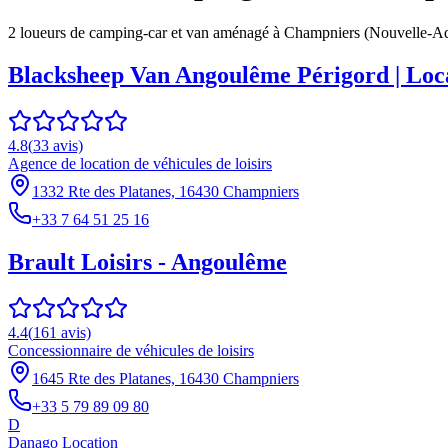
2
loueur
s
de camping-car et van aménagé à
Champniers
(
Nouvelle-Aq
Blacksheep Van Angoulême Périgord | Loc
4.8
(
33
avis)
Agence de location de véhicules de loisirs
1332 Rte des Platanes, 16430 Champniers
+33 7 64 51 25 16
Brault Loisirs - Angoulême
4.4
(
161
avis)
Concessionnaire de véhicules de loisirs
1645 Rte des Platanes, 16430 Champniers
+33 5 79 89 09 80
D
Danago Location