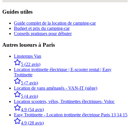
Guides utiles
Guide complet de la location de camping-car
Budget et prix du camping-car
Conseils pratiques pour débuter
Autres loueurs à
Paris
Linstemps Van
5
(
22
avis)
Location trottinette électrique | E-scooter rental | Easy
Trottinette
5
(
7
avis)
Location de vans aménagés - VAN-IT (siège)
5
(
4
avis)
Location scooters, vélos, Trottinettes électriques- Voloc
4.9
(
54
avis)
Easy Trottinette - Location trottinette électrique Paris 13 14 15
4.9
(
28
avis)